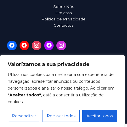
Sobre Nós
Projetos
Politica de Privacidade
Contactos
Dispomos de livro de reclamações digital
Valorizamos a sua privacidade
Utilizamos cookies para melhorar a sua experiência de
navegação, apresentar anúncios ou conteúdos
personalizados e analisar o nosso tráfego. Ao clicar em
"Aceitar todos"
, está a consentir a utilização de
Copyright © 2026 ADILO
cookies.
Powered by TEO Productions
Personalizar
Recusar todos
Aceitar todos